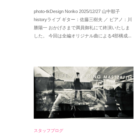
y
O
photo-tkDesign Noriko 2025/12/27 山中順子
s
K
p
historyライブ ギター：佐藤三樹夫 ／ ピアノ：川
U
e
勝陽一 おかげさまで満員御礼にて終演いたしま
」
e
した。 今回は全編オリジナル曲による4部構成...
d
の
s
公
a
式
d
ホ
m
ー
i
ム
n
ペ
ー
ジ
で
スタッフブログ
す