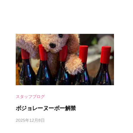
a
d
m
i
n
スタッフブログ
ボジョレーヌーボー解禁
2025年12月8日
b
y