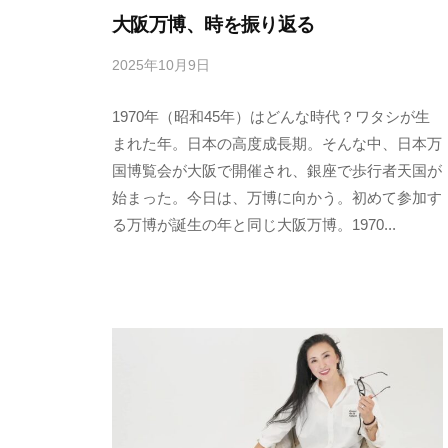
。
大阪万博、時を振り返る
2025年10月9日
b
y
1970年（昭和45年）はどんな時代？ワタシが生
s
p
まれた年。日本の高度成長期。そんな中、日本万
e
国博覧会が大阪で開催され、銀座で歩行者天国が
e
始まった。今日は、万博に向かう。初めて参加す
d
る万博が誕生の年と同じ大阪万博。1970...
s
a
d
m
i
n