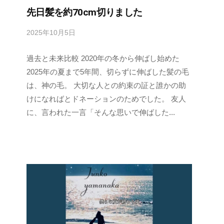
先日髪を約70cm切りました
2025年10月5日
b
y
過去と未来比較 2020年の冬から伸ばし始めた
s
p
2025年の夏まで5年間、切らずに伸ばした髪の毛
e
は、神の毛。 大切な人との約束の証と誰かの助
e
けになればとドネーションのためでした。 友人
d
に、言われた一言「そんな思いで伸ばした...
s
a
d
m
i
n