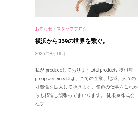
お知らせ
スタッフブログ
/
横浜から369の世界を繋ぐ。
2025年9月16日
b
y
私が produceしておりますtotal products 徒根屋
s
p
group contents12は、全ての企業、地域、人々の
e
可能性を拡大してゆきます。使命の仕事をこれか
e
らも精進し頑張ってまいります。 徒根屋株式会
d
社ブ...
s
a
d
m