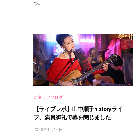
s
つ...
e
A
a
n
M
d
t
I
m
S
i
R
t
n
O
a
K
g
U
e
O
T
O
スタッフブログ
Y
A
【ライブレポ】山中順子historyライ
M
ブ、満員御礼で幕を閉じました
I
2026年1月10日
b
R