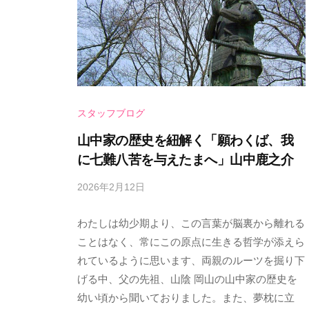
n
n
e
m
m
O
i
e
T
c
n
O
h
t
Y
i
スタッフブログ
A
S
E
M
n
t
山中家の歴史を紐解く「願わくば、我
I
t
に七難八苦を与えたまへ」山中鹿之介
a
R
e
g
2026年2月12日
b
O
r
y
e
K
t
わたしは幼少期より、この言葉が脳裏から離れる
s
O
U
a
p
ことはなく、常にこの原点に生きる哲学が添えら
T
i
e
れているように思います、両親のルーツを掘り下
O
n
e
げる中、父の先祖、山陰 岡山の山中家の歴史を
d
Y
m
幼い頃から聞いておりました。また、夢枕に立