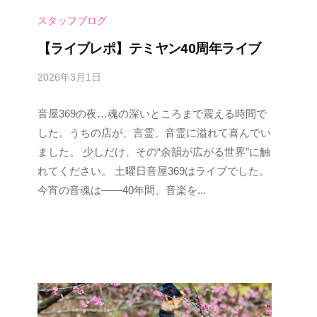
スタッフブログ
【ライブレポ】テミヤン40周年ライブ
2026年3月1日
b
y
音屋369の夜…魂の深いところまで震える時間で
s
p
した。うちの店が、言霊、音霊に溢れて喜んでい
e
ました。 少しだけ、その“余韻が広がる世界”に触
e
れてください。 土曜日音屋369はライブでした。
d
今宵の音魂は——40年間、音楽を...
s
a
d
m
i
n