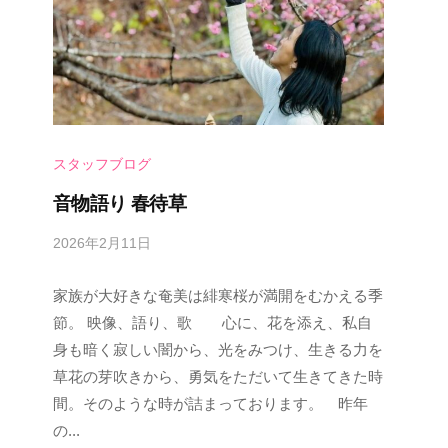
スタッフブログ
音物語り 春待草
2026年2月11日
b
y
家族が大好きな奄美は緋寒桜が満開をむかえる季
s
p
節。 映像、語り、歌 心に、花を添え、私自
e
身も暗く寂しい闇から、光をみつけ、生きる力を
e
草花の芽吹きから、勇気をただいて生きてきた時
d
間。そのような時が詰まっております。 昨年
s
の...