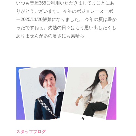
いつも音屋369ご利用いただきましてまことにあ
s
p
りがとうございます。 今年のボジョレーヌーボ
e
ー2025/11/20解禁になりました。 今年の夏は暑か
e
ったですねぇ。灼熱の日々はもう思い出したくも
d
ありませんがあの暑さにも素晴ら...
s
a
d
m
i
n
スタッフブログ