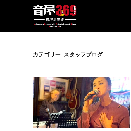
コ
屋
ン
3
テ
6
ン
音
9
生
ツ
~
伴
屋
へ
B
奏
3
カテゴリー:
スタッフブログ
ス
a
で
6
s
キ
歌
9
h
ッ
え
~
a
プ
る
B
m
馬
i
a
車
c
s
道
h
の
h
i
ラ
a
E