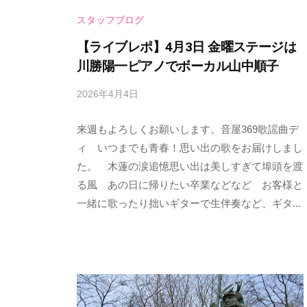
イ
m
n
スタッフブログ
ブ
t
i
【ライブレポ】4月3日 金曜ステージは
パ
e
c
川勝陽一ピアノでボーカル山中順子
ブ
r
h
「
t
2026年4月4日
b
i
音
y
a
屋
E
来週もよろしくお願いします。音屋369歌謡曲デ
s
i
3
p
ィ いつまでも青春！思い出の歌をお届けしまし
n
n
6
e
た。 木蓮の涙追憶思い出は美しすぎて埠頭を渡
m
t
e
9
る風 あの日に帰りたい卒業などなど お客様と
e
e
d
一緒に歌ったり拙いギターで生伴奏など、ギタ...
~
n
r
s
B
t
a
t
a
S
d
a
s
t
m
h
a
i
i
a
g