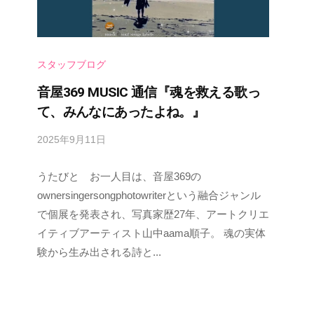
スタッフブログ
音屋369 MUSIC 通信『魂を救える歌っ
て、みんなにあったよね。』
2025年9月11日
b
y
うたびと お一人目は、音屋369の
s
p
ownersingersongphotowriterという融合ジャンル
e
で個展を発表され、写真家歴27年、アートクリエ
e
イティブアーティスト山中aama順子。 魂の実体
d
験から生み出される詩と...
s
a
d