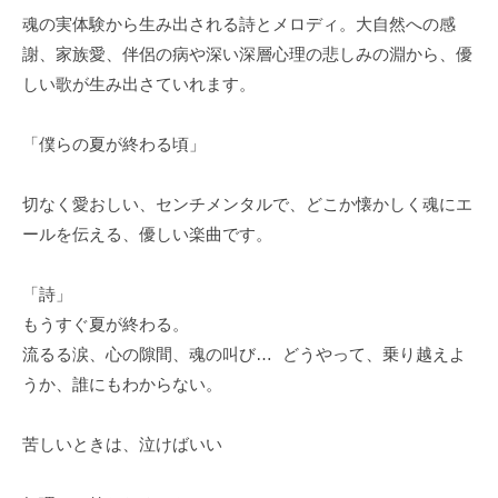
ブ
e
a
h
魂の実体験から生み出される詩とメロディ。大自然への感
「
r
d
謝、家族愛、伴侶の病や深い深層心理の悲しみの淵から、優
i
t
音
m
しい歌が生み出さていれます。
E
a
屋
i
i
n
n
3
n
「僕らの夏が終わる頃」
6
t
m
9
e
e
~
切なく愛おしい、センチメンタルで、どこか懐かしく魂にエ
r
n
B
ールを伝える、優しい楽曲です。
t
t
a
a
S
s
「詩」
t
i
h
もうすぐ夏が終わる。
a
n
a
流るる涙、心の隙間、魂の叫び… どうやって、乗り越えよ
g
m
m
e
うか、誰にもわからない。
e
i
O
c
n
T
苦しいときは、泣けばいい
h
t
O
i
Y
S