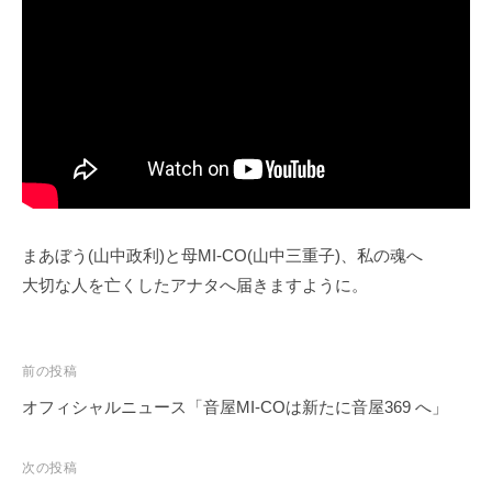
ペ
ー
ジ
で
す
。
まあぼう(山中政利)と母MI-CO(山中三重子)、私の魂へ
大切な人を亡くしたアナタへ届きますように。
投
前の投稿
稿
オフィシャルニュース「音屋MI-COは新たに音屋369 へ」
ナ
ビ
次の投稿