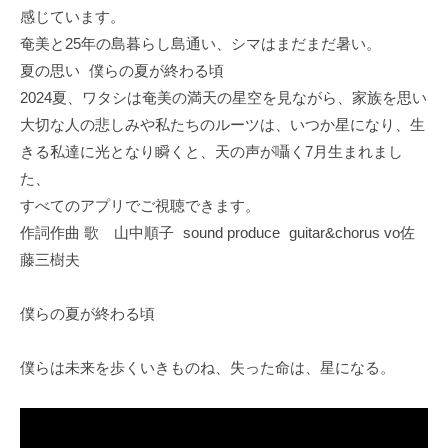
O
感じています。
T
奄美と25年の島暮らし島通い、シマはまだまだ暑い。
O
夏の思い 僕らの夏が終わる頃
Y
2024夏、ワタシは奄美の満天の星空を見ながら、家族を思い
A
大切な人の悲しみや私たちのルーツは、いつか星になり、生
M
きる私達に光となり瞬くと、天の声が囁く7月生まれまし
I
た、
R
すべてのアプリでご視聴できます。
O
作詞作曲 歌 山中順子 sound produce guitar&chorus vo佐
K
藤三樹夫
U
」
の
僕らの夏が終わる頃
公
式
僕らは未来を歩くいきものね、失った命は、星になる。
ホ
ー
ム