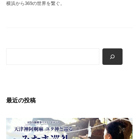
ゲ
横浜から369の世界を繋ぐ。
ー
シ
ョ
ン
検
索
最近の投稿