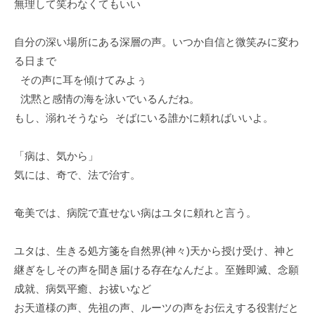
無理して笑わなくてもいい
E
A
t
n
M
a
t
自分の深い場所にある深層の声。いつか自信と微笑みに変わ
I
g
e
る日まで
R
e
r
O
その声に耳を傾けてみよぅ
O
t
K
沈黙と感情の海を泳いでいるんだね。
a
U
T
もし、溺れそうなら そばにいる誰かに頼ればいいよ。
i
O
n
Y
「病は、気から」
m
A
気には、奇で、法で治す。
e
M
n
I
奄美では、病院で直せない病はユタに頼れと言う。
t
R
S
ユタは、生きる処方箋を自然界(神々)天から授け受け、神と
O
t
継ぎをしその声を聞き届ける存在なんだよ。至難即滅、念願
a
K
g
成就、病気平癒、お祓いなど
U
e
お天道様の声、先祖の声、ルーツの声をお伝えする役割だと