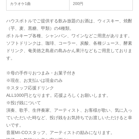
カラオケ1曲
200円
ハウスボトルでご提供する飲み放題のお酒は、ウィスキー、焼酎
（芋、麦、黒糖、甲類）の4種類。
ボトルキープ各種、シャンパン、ワインなどご用意があります。
ソフトドリンクは、珈琲、コーラー、炭酸、各種ジュース、酵素
ドリンク、奄美徳之島産の島みかん果汁などもご用意しておりま
す。
※母の手作りおつまみ・お菓子付き
※現在、お支払いは現金のみ
※スタッフ応援ドリンク
ALL1000円となります。応援よろしくお願いします。
※投げ銭について
演奏、歌手、生伴奏家、アーティスト、お客様が歌い、気に入っ
ていただいた時など、投げ銭をお気持ちでお渡しいただけると幸
いです。
音屋MI-COスタッフ、アーティストの励みになります。