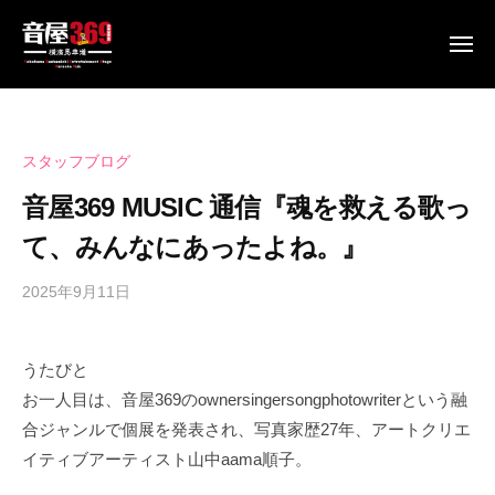
音
ュ
コ
ー
屋
ン
メ
3
ニ
テ
6
音
生
ュ
ン
9
ー
屋
伴
~
ツ
奏
3
B
へ
スタッフブログ
で
6
a
ス
歌
音屋369 MUSIC 通信『魂を救える歌っ
9
s
キ
え
h
~
て、みんなにあったよね。』
ッ
る
a
B
馬
プ
m
2025年9月11日
b
a
車
i
y
s
道
c
s
h
の
うたびと
h
p
ラ
a
i
お一人目は、音屋369のownersingersongphotowriterという融
e
イ
E
m
e
合ジャンルで個展を発表され、写真家歴27年、アートクリエ
ブ
n
d
i
イティブアーティスト山中aama順子。
パ
t
s
c