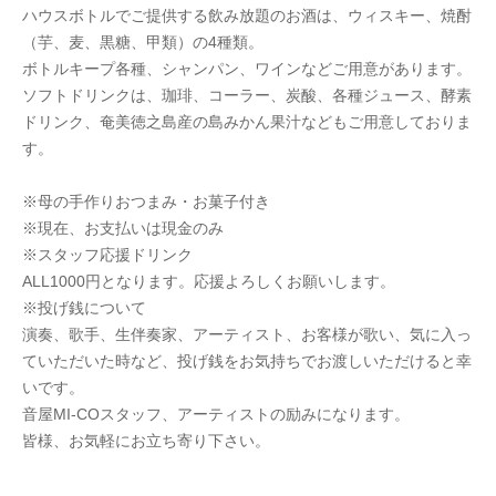
ハウスボトルでご提供する飲み放題のお酒は、ウィスキー、焼酎
（芋、麦、黒糖、甲類）の4種類。
ボトルキープ各種、シャンパン、ワインなどご用意があります。
ソフトドリンクは、珈琲、コーラー、炭酸、各種ジュース、酵素
ドリンク、奄美徳之島産の島みかん果汁などもご用意しておりま
す。
※母の手作りおつまみ・お菓子付き
※現在、お支払いは現金のみ
※スタッフ応援ドリンク
ALL1000円となります。応援よろしくお願いします。
※投げ銭について
演奏、歌手、生伴奏家、アーティスト、お客様が歌い、気に入っ
ていただいた時など、投げ銭をお気持ちでお渡しいただけると幸
いです。
音屋MI-COスタッフ、アーティストの励みになります。
皆様、お気軽にお立ち寄り下さい。