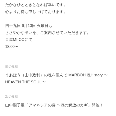
O
たかなひとときとなれば幸いです。
T
心よりお待ち申し上げております。
O
Y
四十九日 6月10日 火曜日も
A
ささやかな弔いを、ご案内させていただきます。
M
音屋MI-COにて
I
18:00〜
R
O
K
投
前の投稿
U
稿
」
まあぼう（山中政利）の魂を偲んで MARBOH 魂History 〜
の
ナ
HEAVEN THE SOUL 〜
公
ビ
式
ゲ
次の投稿
ホ
ー
山中順子展「アマネシアの扉 〜魂の解放のカギ」開催！
ー
シ
ム