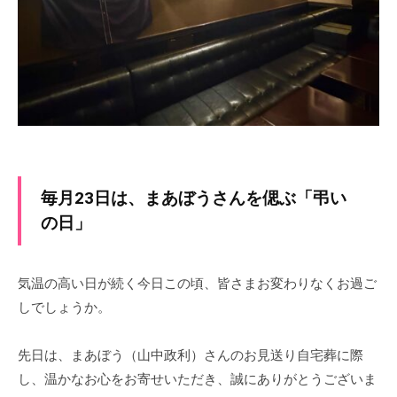
ブ
e
h
m
「
r
i
i
t
音
n
E
a
屋
i
n
3
n
6
t
m
9
e
e
~
r
n
B
t
毎月23日は、まあぼうさんを偲ぶ「弔い
t
a
a
S
の日」
s
t
i
h
a
n
a
気温の高い日が続く今日この頃、皆さまお変わりなくお過ご
g
m
m
e
しでしょうか。
e
i
O
c
n
T
先日は、まあぼう（山中政利）さんのお見送り自宅葬に際
h
t
O
し、温かなお心をお寄せいただき、誠にありがとうございま
i
Y
S