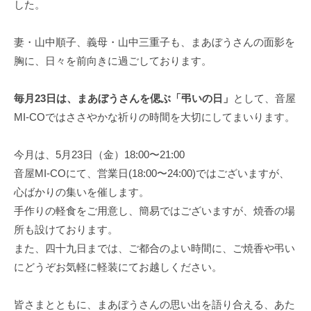
した。
E
A
t
n
M
a
t
妻・山中順子、義母・山中三重子も、まあぼうさんの面影を
I
g
e
胸に、日々を前向きに過ごしております。
R
e
r
O
O
t
K
毎月23日は、まあぼうさんを偲ぶ「弔いの日」
として、音屋
a
U
T
MI-COではささやかな祈りの時間を大切にしてまいります。
i
O
n
Y
今月は、5月23日（金）18:00〜21:00
m
A
音屋MI-COにて、営業日(18:00〜24:00)ではございますが、
e
M
心ばかりの集いを催します。
n
I
手作りの軽食をご用意し、簡易ではございますが、焼香の場
t
R
所も設けております。
S
O
また、四十九日までは、ご都合のよい時間に、ご焼香や弔い
t
a
にどうぞお気軽に軽装にてお越しください。
K
g
U
e
皆さまとともに、まあぼうさんの思い出を語り合える、あた