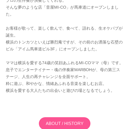
プロの生伴奏が演奏してくれる。
そんな夢のような店「音屋MI-CO」が馬車道にオープンしまし
た。
お客様が歌って、楽しく飲んで、食べて、語れる、生オケパブが
誕生。
横浜のトンカツといえば勝烈庵ですが、その前のお洒落な石壁の
ビル「アイム馬車道ビル3F」にオープンしました。
ママは横浜を愛する74歳の笑顔あふれるMI-COママ（母）です。
息子でエンターテイナー・魂の伴奏家MARBOHが、母の第三ス
テージ、人生の再チャレンジを全面サポート。
粋に遊ぶ、和やかな、情緒あふれる音楽を楽しむお店。
横浜を愛する大人たちの出会いと遊びの場となるでしょう。
ABOUT / HISTORY