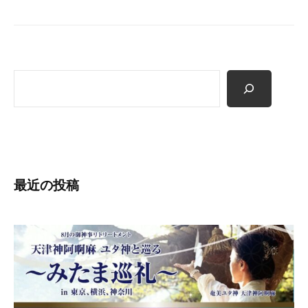
ョ
ペ
ン
ー
ジ
で
す
検
。
索
最近の投稿