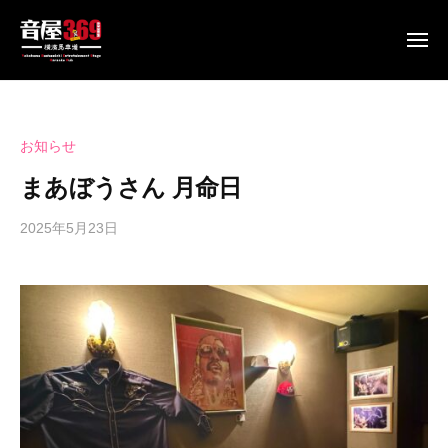
音
ュ
コ
ー
屋
ン
メ
3
ニ
テ
6
音
生
ュ
ン
9
ー
屋
伴
~
ツ
奏
3
B
へ
お知らせ
で
6
a
ス
歌
まあぼうさん 月命日
9
s
キ
え
h
~
ッ
る
2025年5月23日
b
a
B
y
馬
プ
m
a
s
車
i
s
p
道
c
e
h
の
h
e
ラ
a
i
d
イ
E
m
s
ブ
n
i
a
パ
t
c
d